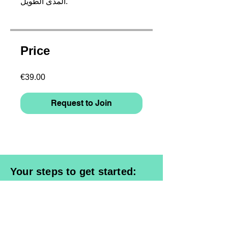
المدى الطويل.
Price
€39.00
Request to Join
Your steps to get started:
1. Select a course & request access
2. Register and enter billing data /
Login
3. Enter your e-mail billing address