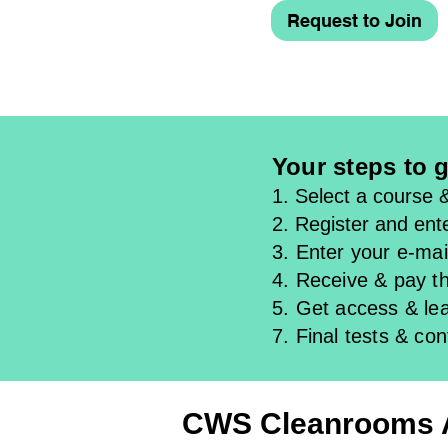
Request to Join
Your steps to g
1. Select a course 
2. Register and ente
3. Enter your e-mail
4. Receive & pay th
5. Get access & l
e
7. Final tests & con
CWS Cleanrooms