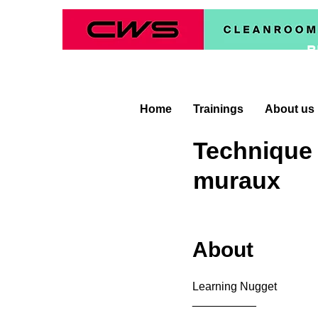
B
Home
Trainings
About us
Technique
muraux
About
Learning Nugget
__________