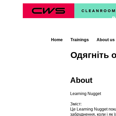
B
Home
Trainings
About us
Одягніть 
About
Learning Nugget
Зміст:
Це Learning Nugget пок
забруднення, коли і як 