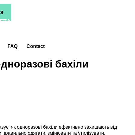
ETA*
FAQ
Contact
одноразові бахіли
азує, як одноразові бахіли ефективно захищають від
їх правильно одягати, змінювати та утилізувати.