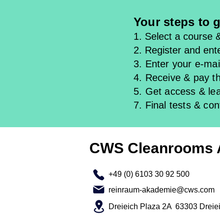
Your steps to g
1. Select a course 
2. Register and ente
3. Enter your e-mail
4. Receive & pay th
5. Get access & l
e
7. Final tests & con
CWS Cleanrooms
+49 (0) 6103 30 92 500
reinraum-akademie@cws.com
Dreieich Plaza 2A 63303 Dreie