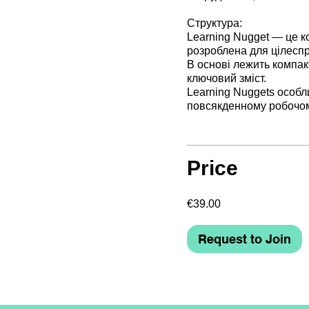
Структура:
Learning Nugget — це 
розроблена для цілесп
В основі лежить компакт
ключовий зміст.
Learning Nuggets особл
повсякденному робочом
Price
€39.00
Request to Join