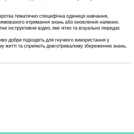
коротка тематично специфічна одиниця навчання,
рямованого отримання знань або оновлення наявних.
не інструктивне відео, яке чітко та візуально передає
иво добре підходять для гнучкого використання у
у житті та сприяють довготривалому збереженню знань.