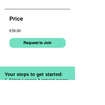
Price
€39.00
Request to Join
Your steps to get started:
1. Select a course & request access
2. Register and enter billing data /
Login
3. Enter your e-mail billing address
for the invoice