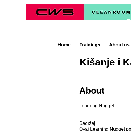
B
Home
Trainings
About us
Kišanje i K
About
Learning Nugget
__________
Sadržaj:
Ovaj Learning Nugget pok