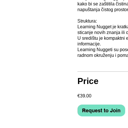
kako bi se zaštitila čist
napuštanja čistog prostor
Struktura:
Learning Nugget je kratka
sticanje novih znanja ili
U središtu je kompaktni e
informacije.
Learning Nuggeti su pos
radnom okruženju i poma
Price
€39.00
Request to Join