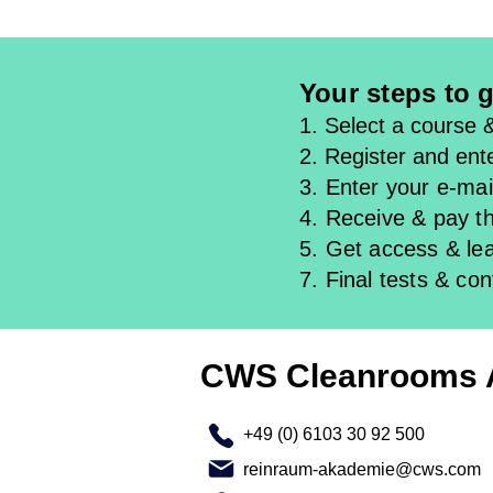
Your steps to g
1. Select a course 
2. Register and ente
3. Enter your e-mail
4. Receive & pay th
5. Get access & l
e
7. Final tests & con
CWS Cleanrooms
+49 (0) 6103 30 92 500
reinraum-akademie@cws.com