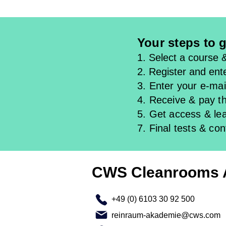
Your steps to g
1. Select a course 
2. Register and ente
3. Enter your e-mail
4. Receive & pay th
5. Get access & l
e
7. Final tests & con
CWS Cleanrooms
+49 (0) 6103 30 92 500
reinraum-akademie@cws.com