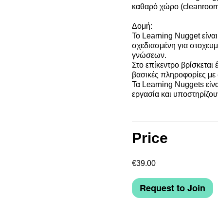
καθαρό χώρο (cleanroom
Δομή:
Το Learning Nugget είνα
σχεδιασμένη για στοχε
γνώσεων.
Στο επίκεντρο βρίσκεται 
βασικές πληροφορίες με 
Τα Learning Nuggets είνα
εργασία και υποστηρίζο
Price
€39.00
Request to Join