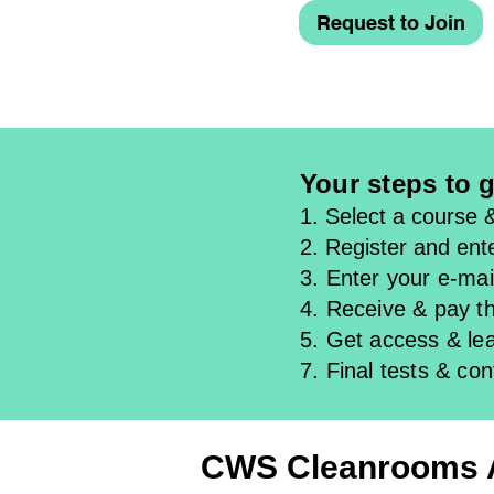
Request to Join
Your steps to g
1. Select a course 
2. Register and ente
3. Enter your e-mail
4. Receive & pay th
5. Get access & l
e
7. Final tests & con
CWS Cleanrooms