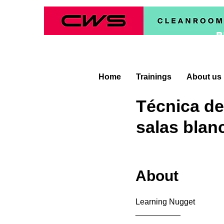
B
Home
Trainings
About us
Técnica de
salas blan
About
Learning Nugget
__________