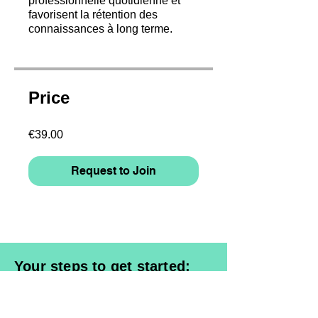
professionnelle quotidienne et
favorisent la rétention des
connaissances à long terme.
Price
€39.00
Request to Join
Your steps to get started:
1. Select a course & request access
2. Register and enter billing data /
Login