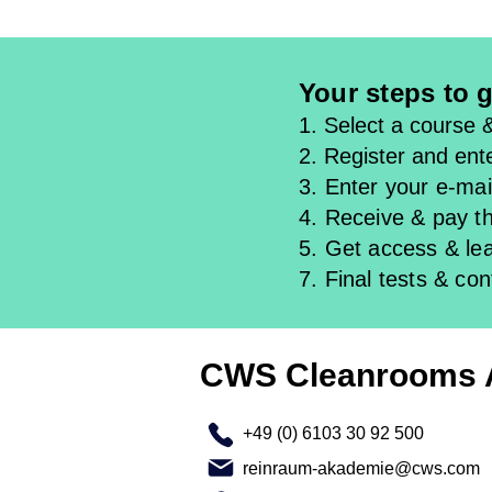
Your steps to g
1. Select a course 
2. Register and ente
3. Enter your e-mail
4. Receive & pay th
5. Get access & l
e
7. Final tests & con
CWS Cleanrooms
+49 (0) 6103 30 92 500
reinraum-akademie@cws.com