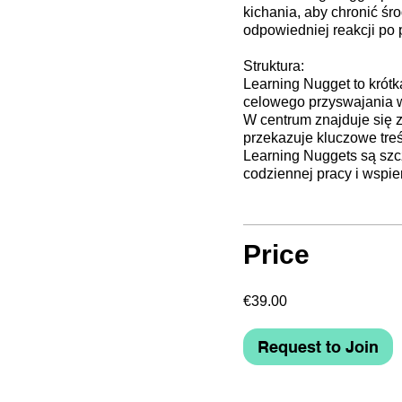
kichania, aby chronić ś
odpowiedniej reakcji po
Struktura:
Learning Nugget to krót
celowego przyswajania w
W centrum znajduje się z
przekazuje kluczowe treś
Learning Nuggets są szc
codziennej pracy i wspie
Price
€39.00
Request to Join