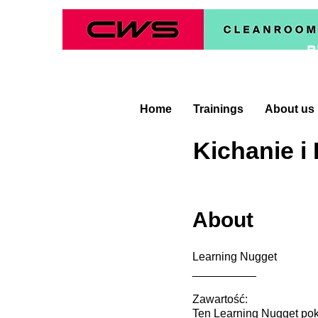
B
Home
Trainings
About us
Kichanie i
About
Learning Nugget
__________
Zawartość:
Ten Learning Nugget pok