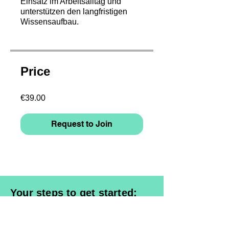
Einsatz im Arbeitsalltag und
unterstützen den langfristigen
Wissensaufbau.
Price
€39.00
Request to Join
Your steps to get started:
1. Select a course & request access
2. Register and enter billing data /
Login