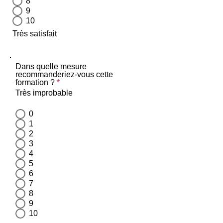
8
9
10
Très satisfait
Dans quelle mesure
recommanderiez-vous cette
formation ?
*
Très improbable
0
1
2
3
4
5
6
7
8
9
10