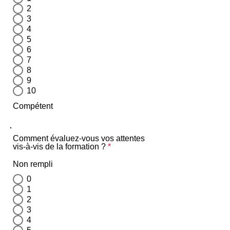
2
3
4
5
6
7
8
9
10
Compétent
Comment évaluez-vous vos attentes
vis-à-vis de la formation ?
*
Non rempli
0
1
2
3
4