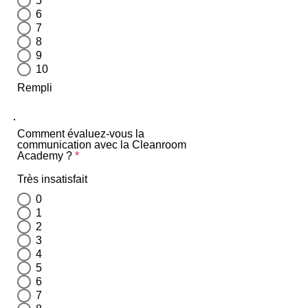
5
6
7
8
9
10
Rempli
Comment évaluez-vous la
communication avec la Cleanroom
Academy ?
*
Très insatisfait
0
1
2
3
4
5
6
7