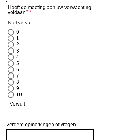
Heeft de meeting aan uw verwachting
voldaan?
*
Niet vervult
0
1
2
3
4
5
6
7
8
9
10
Vervult
Verdere opmerkingen of vragen