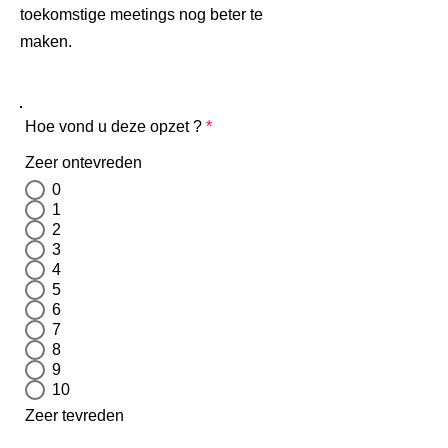
toekomstige meetings nog beter te
maken.
Hoe vond u deze opzet ?
*
Zeer ontevreden
0
1
2
3
4
5
6
7
8
9
10
Zeer tevreden