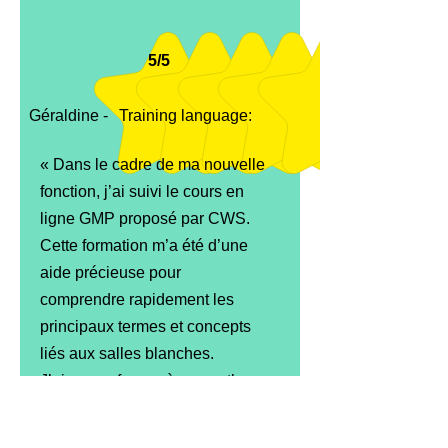
5/5
Géraldine -
Training language:
« Dans le cadre de ma nouvelle
fonction, j’ai suivi le cours en
ligne GMP proposé par CWS.
Cette formation m’a été d’une
aide précieuse pour
comprendre rapidement les
principaux termes et concepts
liés aux salles blanches.
J’ai pu me former à mon rythme
aux notions et pratiques
essentielles. J’ai