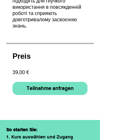
підходять для гнучкого
використання в повсякденній
роботі та сприяють
довготривалому засвоєнню
знань.
Preis
39,00 €
Teilnahme anfragen
So starten Sie:
1. Kurs auswählen und Zugang