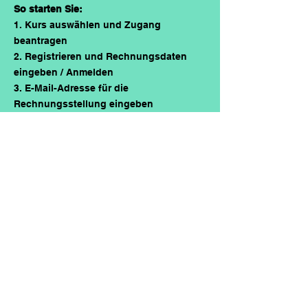
So starten Sie:
1. Kurs auswählen und Zugang
beantragen
2. Registrieren und Rechnungsdaten
eingeben / Anmelden
3. E-Mail-Adresse für die
Rechnungsstellung eingeben
4. Rechnung erhalten und bezahlen
5. Zugang erhalten und lernen
7. Abschlusstests und
Teilnahmebestätigung nach jedem Kurs
CWS Cleanrooms
Reinraum Akademie
+49 (0) 6103 30 92 500
reinraum-akademie@cws.com