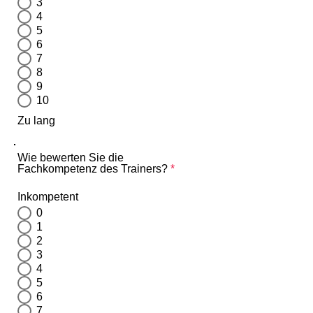
3
4
5
6
7
8
9
10
Zu lang
Wie bewerten Sie die
Fachkompetenz des Trainers?
*
Inkompetent
0
1
2
3
4
5
6
7